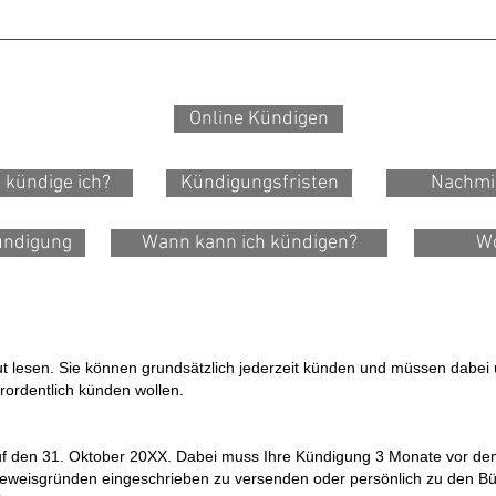
Online Kündigen
 kündige ich?
Kündigungsfristen
Nachmi
ündigung
Wann kann ich kündigen?
W
 gut lesen. Sie können grundsätzlich jederzeit künden und müssen dabei 
ordentlich künden wollen.
uf den 31. Oktober 20XX. Dabei muss Ihre Kündigung 3 Monate vor dem 
eweisgründen eingeschrieben zu versenden oder persönlich zu den Bü