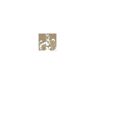
IMMOBILIENBEWIRTSCHAFTUNG
IMMOBILIENBERATUNG
IMMOBILIENHANDEL
GENERALUNTERNEHMUNG
BAUHERRENBEGLEITUNG
ÜBER UNS
VIRTUELLE BERATUNG
WERTE
ERSTVERMIETUNG
PHILOSOPHIE
WOHNUNG MIETEN
GESCHICHTE
EIGENTUM VERKAUFEN
PARTNER
VERMARKTUNG