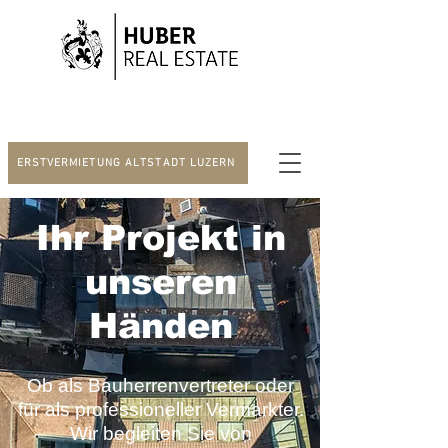
ERSTVERMIETUNG ALTSTADT LUZERN
Ihr Projekt in
unseren
Händen
Ob als Bauherrenvertreter oder
für als professioneller Vermarkter.
Wir begleiten Sie von