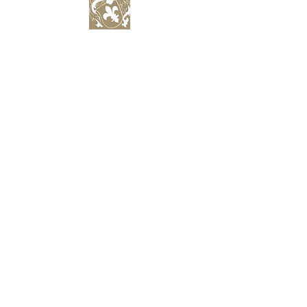
IMMOBILIENBEWIRTSCHAFTUNG
IMMOBILIENBERATUNG
IMMOBILIENHANDEL
GENERALUNTERNEHMUNG
BAUHERRENBEGLEITUNG
ÜBER UNS
VIRTUELLE BERATUNG
WERTE
ERSTVERMIETUNG
PHILOSOPHIE
WOHNUNG MIETEN
GESCHICHTE
EIGENTUM VERKAUFEN
PARTNER
VERMARKTUNG
FAMILY OFFICE
INTERN
BETRUGSMELDUNGEN
JOBS
DATENSCHUTZ
© HUBER REAL ESTATE
IMPRESSUM / AGBS
ein Unternehmen der Huber Collection Holding